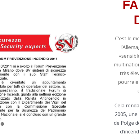
FA
C’est le m
l’Allema
«sensibl
multinatio
très éle
pourraie
Cela renda
2005, une 
de Polge d
d’incen