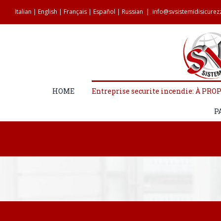
Salta
Italian
|
English
|
Français
|
Español
|
Russian
|
info@svsistemidisicure
al
contenuto
HOME
Entreprise securite incendie: À PRO
P