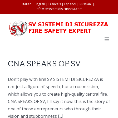
Salta
Italian
|
English
|
Français
|
Español
|
Russian
|
info@svsistemidisicurezza.com
al
contenuto
CNA SPEAKS OF SV
Don't play with fire! SV SISTEMI DI SICUREZZA is
not just a figure of speech, but a true mission,
which allows you to create high-quality central fire.
CNA SPEAKS OF SV, I'll say it now: this is the story of
one of those entrepreneurs who through their
vision and stubbornness [...]