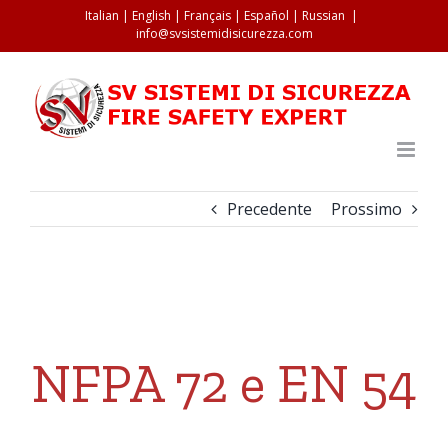
Salta
Italian
|
English
|
Français
|
Español
|
Russian
|
info@svsistemidisicurezza.com
al
contenuto
Precedente
Prossimo
Ingrandisci
immagine
NFPA 72 e EN 54