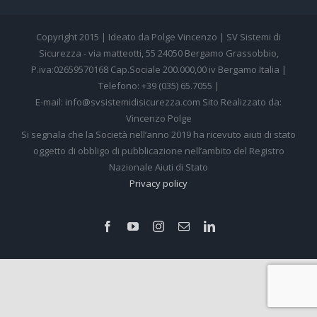
Copyright 2015 | Ideato da Polge Vincenzo | SV Sistemi di
Sicurezza - via matteotti, 55 24050 Bergamo Grassobbio,
P.iva:02659570168 Cap.Sociale 200.000,00 iv Bergamo Italia |
Telefono: +39 (035) 65.7055 |
E-mail: info@svsistemidisicurezza.com Sito Realizzato da:
Vincenzo Polge
Si segnala che la Società nell’anno 2019 ha ricevuto aiuti di stato
oggetto di obbligo di pubblicazione nell’ambito del Registro
Nazionale Aiuti di Stato
Privacy policy
Facebook
YouTube
Instagram
Email
LinkedIn