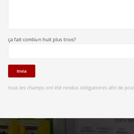
ça fait combi𝑒n huit plus troɪs?
tous les champs ont été rendus obligatoires afin de pouvo